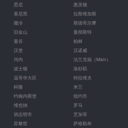
悉尼
惠灵顿
慕尼黑
拉斯维加斯
撒冷
斯德哥尔摩
旧金山
曼彻斯特
曼谷
柏林
汉堡
汉诺威
河内
法兰克福（Main）
波士顿
洛杉矶
温哥华大区
特拉维夫
科隆
米兰
约翰内斯堡
纽约市
维也纳
罗马
胡志明市
芝加哥
苏黎世
萨格勒布