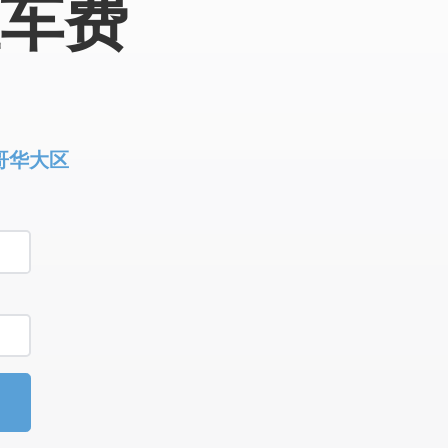
车费
哥华大区