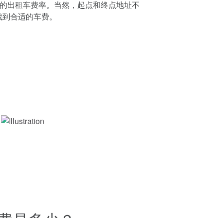
的出租车费率。当然，起点和终点地址不
动找到合适的车费。