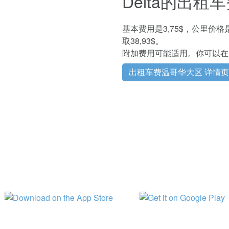
Delta的出租
基本费用是3,75$，公里价格
取38,93$。
附加费用可能适用。你可以在
出租车费温哥华大区 详情