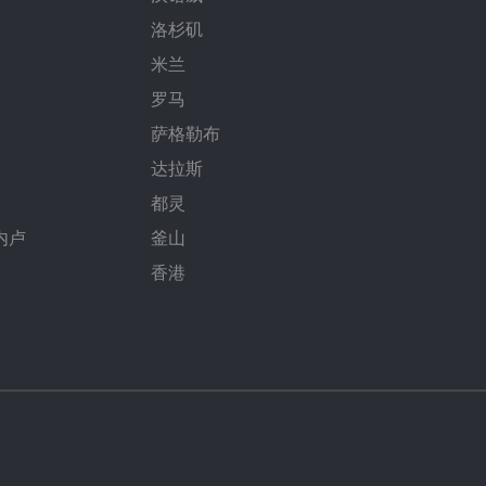
洛杉矶
米兰
罗马
萨格勒布
达拉斯
都灵
内卢
釜山
香港