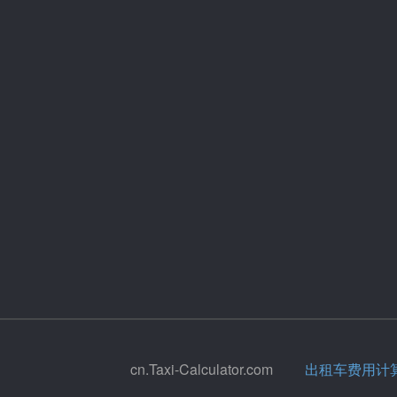
cn.Taxi-Calculator.com
出租车费用计