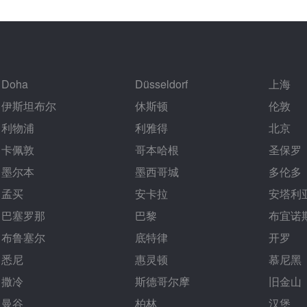
Doha
Düsseldorf
上海
伊斯坦布尔
休斯顿
伦敦
利物浦
利雅得
北京
卡佩敦
哥本哈根
圣保罗
墨尔本
墨西哥城
多伦多
孟买
安卡拉
安塔利
巴塞罗那
巴黎
布宜诺
布鲁塞尔
底特律
开罗
悉尼
惠灵顿
慕尼黑
撒冷
斯德哥尔摩
旧金山
曼谷
柏林
汉堡