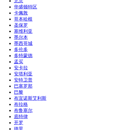
北京
华盛顿特区
卡佩敦
哥本哈根
圣保罗
塞维利亚
墨尔本
墨西哥城
多伦多
多特蒙德
孟买
安卡拉
安塔利亚
安特卫普
巴塞罗那
巴黎
布宜诺斯艾利斯
布拉格
布鲁塞尔
底特律
开罗
德里