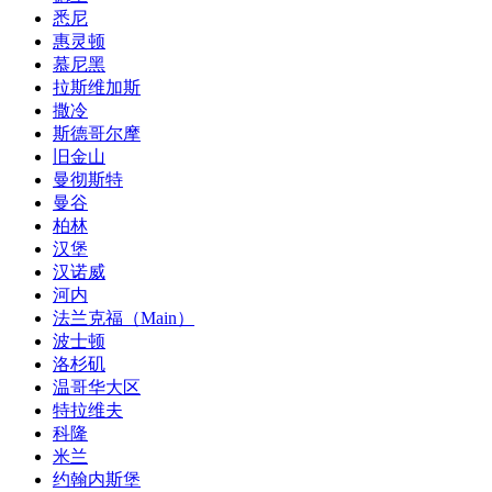
悉尼
惠灵顿
慕尼黑
拉斯维加斯
撒冷
斯德哥尔摩
旧金山
曼彻斯特
曼谷
柏林
汉堡
汉诺威
河内
法兰克福（Main）
波士顿
洛杉矶
温哥华大区
特拉维夫
科隆
米兰
约翰内斯堡