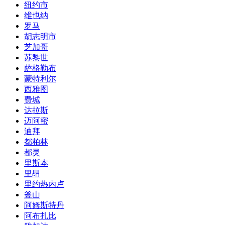
纽约市
维也纳
罗马
胡志明市
芝加哥
苏黎世
萨格勒布
蒙特利尔
西雅图
费城
达拉斯
迈阿密
迪拜
都柏林
都灵
里斯本
里昂
里约热内卢
釜山
阿姆斯特丹
阿布扎比