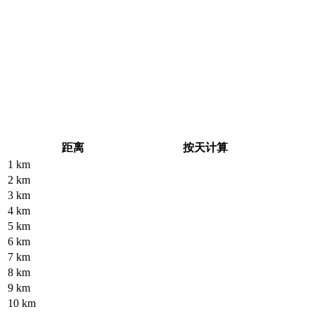
距离
按天计算
1
km
2
km
3
km
4
km
5
km
6
km
7
km
8
km
9
km
10
km