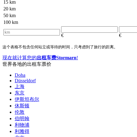
15
km
20
km
50
km
100
km
€
€
这个表格不包含任何站立或等待的时间，只考虑到了旅行的距离。
现在就计算您的
出租车费Stormarn
!
世界各地的出租车票价
Doha
Düsseldorf
上海
东京
伊斯坦布尔
休斯顿
伦敦
伯明翰
利物浦
利雅得