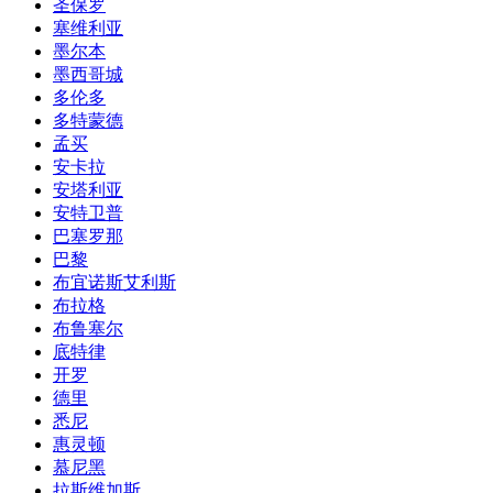
圣保罗
塞维利亚
墨尔本
墨西哥城
多伦多
多特蒙德
孟买
安卡拉
安塔利亚
安特卫普
巴塞罗那
巴黎
布宜诺斯艾利斯
布拉格
布鲁塞尔
底特律
开罗
德里
悉尼
惠灵顿
慕尼黑
拉斯维加斯