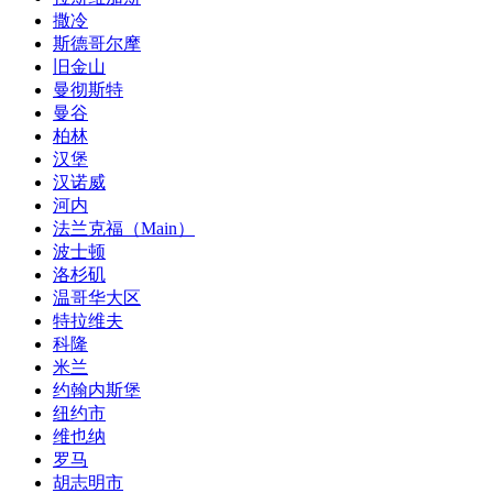
撒冷
斯德哥尔摩
旧金山
曼彻斯特
曼谷
柏林
汉堡
汉诺威
河内
法兰克福（Main）
波士顿
洛杉矶
温哥华大区
特拉维夫
科隆
米兰
约翰内斯堡
纽约市
维也纳
罗马
胡志明市