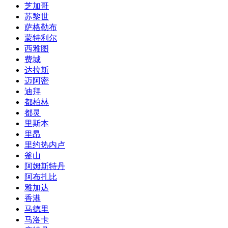
芝加哥
苏黎世
萨格勒布
蒙特利尔
西雅图
费城
达拉斯
迈阿密
迪拜
都柏林
都灵
里斯本
里昂
里约热内卢
釜山
阿姆斯特丹
阿布扎比
雅加达
香港
马德里
马洛卡