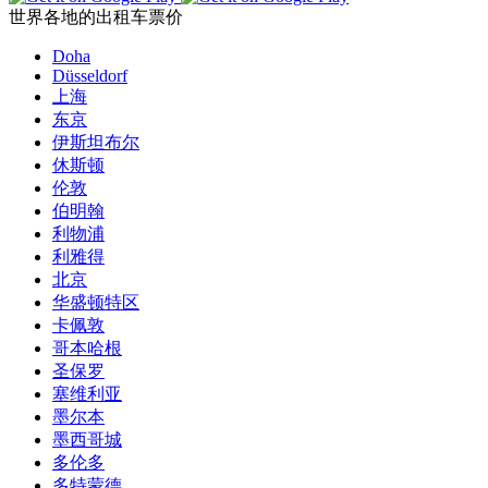
世界各地的出租车票价
Doha
Düsseldorf
上海
东京
伊斯坦布尔
休斯顿
伦敦
伯明翰
利物浦
利雅得
北京
华盛顿特区
卡佩敦
哥本哈根
圣保罗
塞维利亚
墨尔本
墨西哥城
多伦多
多特蒙德