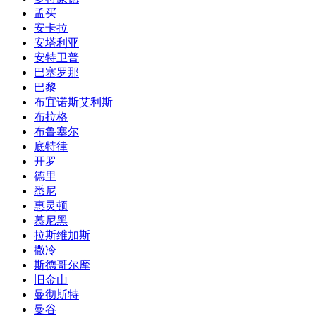
孟买
安卡拉
安塔利亚
安特卫普
巴塞罗那
巴黎
布宜诺斯艾利斯
布拉格
布鲁塞尔
底特律
开罗
德里
悉尼
惠灵顿
慕尼黑
拉斯维加斯
撒冷
斯德哥尔摩
旧金山
曼彻斯特
曼谷