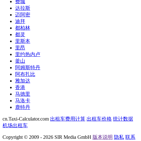
费城
达拉斯
迈阿密
迪拜
都柏林
都灵
里斯本
里昂
里约热内卢
釜山
阿姆斯特丹
阿布扎比
雅加达
香港
马德里
马洛卡
鹿特丹
cn.Taxi-Calculator.com
出租车费用计算
出租车价格
统计数据
机场出租车
Copyright © 2009 - 2026 SIR Media GmbH
版本说明
隐私
联系