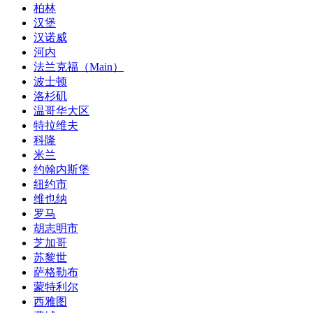
柏林
汉堡
汉诺威
河内
法兰克福（Main）
波士顿
洛杉矶
温哥华大区
特拉维夫
科隆
米兰
约翰内斯堡
纽约市
维也纳
罗马
胡志明市
芝加哥
苏黎世
萨格勒布
蒙特利尔
西雅图